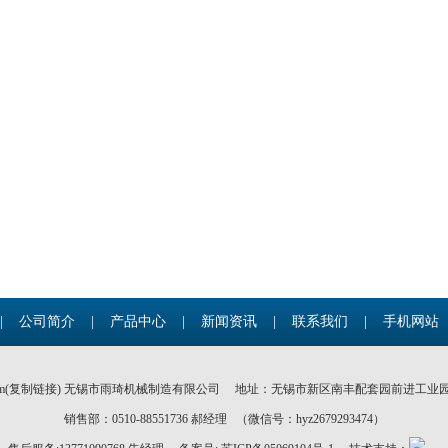
|
公司简介
|
产品中心
|
新闻资讯
|
联系我们
|
手机网站
m(
复制链接
) 无锡市雨琦机械制造有限公司
地址：无锡市新区南丰配套园前进工业园2号
销售部：0510-88551736 郝经理 （微信号：hyz2679293474）