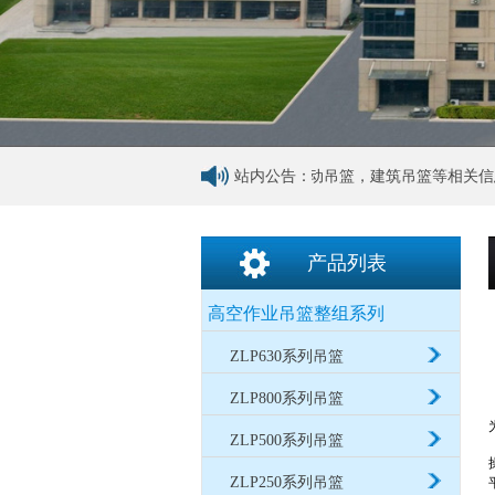
造有限公司为您免费提供
无锡吊篮
、电动吊篮，建筑吊篮等相关信息发布
站内公告：
产品列表
高空作业吊篮整组系列
ZLP630系列吊篮
ZLP800系列吊篮
ZLP500系列吊篮
ZLP250系列吊篮