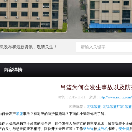
和最新资讯，敬请关注！
内容详情
吊篮为何会发生事故以及防
时间：2015-11-11 来源：
http://www.richjx.com
相关标签：
无锡吊篮
,
无锡吊篮厂家
,
吊篮
为何会发声
吊篮
事故？有对应的防护措施吗？下面由小编带你去了解。
操作人员未系独立于吊篮的安全绳，这个发生人员伤亡的最主要原因；
吊篮安装不正
平台尺寸与悬挂间距不相符、限位开关未设置等；
工作
钢丝绳
被
提升机
卡断，
安全锁