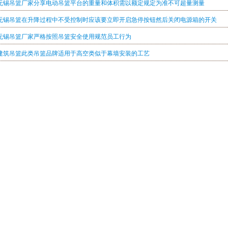
无锡吊篮厂家分享电动吊篮平台的重量和体积需以额定规定为准不可超量测量
无锡吊篮在升降过程中不受控制时应该要立即开启急停按钮然后关闭电源箱的开关
无锡吊篮厂家严格按照吊篮安全使用规范员工行为
建筑吊篮此类吊篮品牌适用于高空类似于幕墙安装的工艺