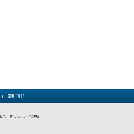
|
回到顶部
厂房 B-3、B-4号地块