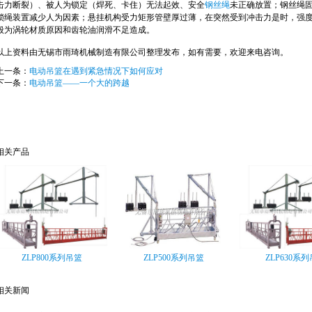
击力断裂）、被人为锁定（焊死、卡住）无法起效、安全
钢丝绳
未正确放置；
钢丝绳
锁绳装置减少人为因素；
悬挂机构受力矩形管壁厚过薄，在突然受到冲击力是时，强
般为涡轮材质原因和齿轮油润滑不足造成。
以上资料由无锡市雨琦机械制造有限公司整理发布，如有需要，欢迎来电咨询。
上一条：
电动吊篮在遇到紧急情况下如何应对
下一条：
电动吊篮——一个大的跨越
相关产品
ZLP800系列吊篮
ZLP500系列吊篮
ZLP630系
相关新闻