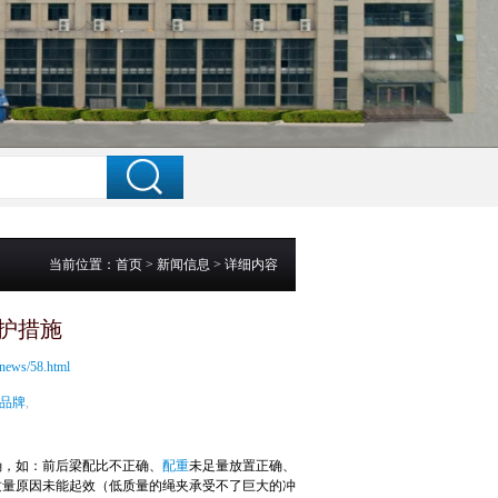
当前位置：
首页
>
新闻信息
> 详细内容
护措施
/news/58.html
品牌
,
确，如：前后梁配比不正确、
配重
未足量放置正确、
质量原因未能起效（低质量的绳夹承受不了巨大的冲