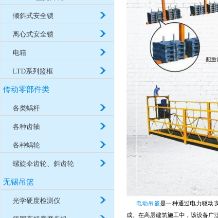
倾斜式安全锁
离心式安全锁
电箱
LTD系列篮框
传动零部件类
各类蜗杆
各种齿轴
各种蜗轮
螺旋伞齿轮、斜齿轮
无锡吊篮
光学硬度检测仪
电动吊篮
是一种通过电力驱动
成。在高层建筑施工中，该设备广