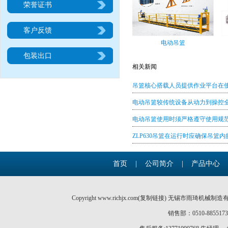
荣誉证书
客户反馈
电动吊篮
包装出口
相关新闻
吊篮核心搭载人员提供作业平台在
电动吊篮较传统设备从动力到操控
电动吊篮使用时须严格遵守使用规
ZLP630吊篮在运行时应确保吊篮
首页
|
公司简介
|
产品中心
Copyright www.richjx.com(
复制链接
) 无锡市雨琦机械制造
销售部：0510-885517