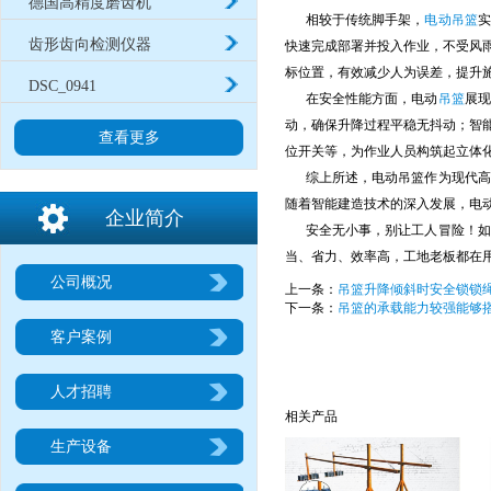
德国高精度磨齿机
相较于传统脚手架，
电动吊篮
实
齿形齿向检测仪器
快速完成部署并投入作业，不受风
标位置，有效减少人为误差，提升
DSC_0941
在安全性能方面，电动
吊篮
展现
动，确保升降过程平稳无抖动；智
查看更多
位开关等，为作业人员构筑起立体
综上所述，电动吊篮作为现代高层
随着智能建造技术的深入发展，电
企业简介
安全无小事，别让工人冒险！如果
当、省力、效率高，工地老板都在
公司概况
上一条：
吊篮升降倾斜时安全锁锁
下一条：
吊篮的承载能力较强能够
客户案例
人才招聘
相关产品
生产设备